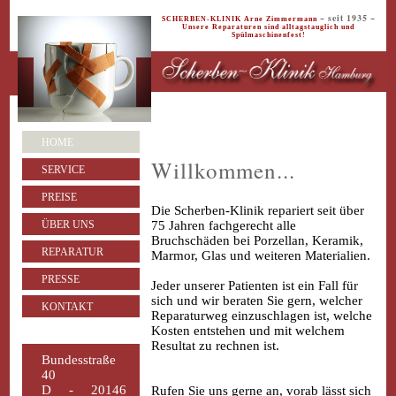
~ seit 1935 ~
SCHERBEN-KLINIK Arne Zimmermann
Unsere Reparaturen sind alltagstauglich und
Spülmaschinenfest!
HOME
Willkommen...
SERVICE
PREISE
Die Scherben-Klinik repariert seit über
ÜBER UNS
75 Jahren fachgerecht alle
Bruchschäden bei Porzellan, Keramik,
REPARATUR
Marmor, Glas und weiteren Materialien.
PRESSE
Jeder unserer Patienten ist ein Fall für
sich und wir beraten Sie gern, welcher
KONTAKT
Reparaturweg einzuschlagen ist, welche
Kosten entstehen und mit welchem
Resultat zu rechnen ist.
Bundesstraße
40
D - 20146
Rufen Sie uns gerne an, vorab lässt sich