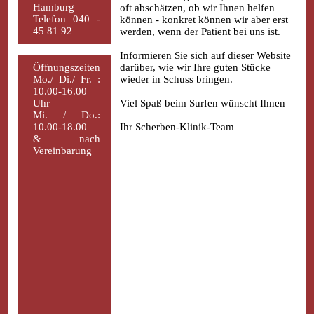
Hamburg
oft abschätzen, ob wir Ihnen helfen
Telefon 040 -
können - konkret können wir aber erst
45 81 92
werden, wenn der Patient bei uns ist.
Informieren Sie sich auf dieser Website
Öffnungszeiten
darüber, wie wir Ihre guten Stücke
Mo./ Di./ Fr. :
wieder in Schuss bringen.
10.00-16.00
Uhr
Viel Spaß beim Surfen wünscht Ihnen
Mi. / Do.:
10.00-18.00
Ihr Scherben-Klinik-Team
& nach
Vereinbarung